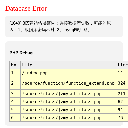
Database Error
(1040) 365建站错误警告：连接数据库失败，可能的原
因：1、数据库密码不对; 2、mysql未启动。
PHP Debug
No.
File
Line
1
/index.php
14
2
/source/function/function_extend.php
324
3
/source/class/jzmysql.class.php
211
4
/source/class/jzmysql.class.php
62
5
/source/class/jzmysql.class.php
94
6
/source/class/jzmysql.class.php
76