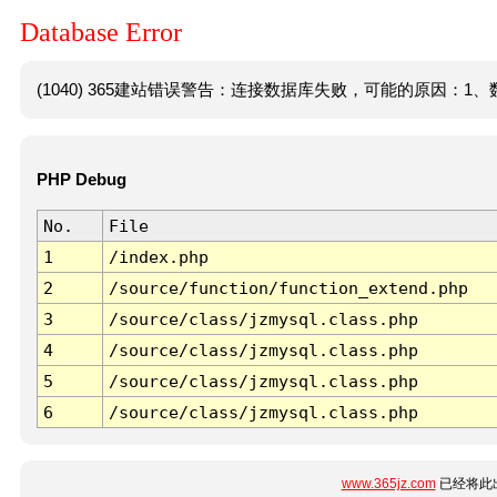
Database Error
(1040) 365建站错误警告：连接数据库失败，可能的原因：1、数
PHP Debug
No.
File
1
/index.php
2
/source/function/function_extend.php
3
/source/class/jzmysql.class.php
4
/source/class/jzmysql.class.php
5
/source/class/jzmysql.class.php
6
/source/class/jzmysql.class.php
www.365jz.com
已经将此