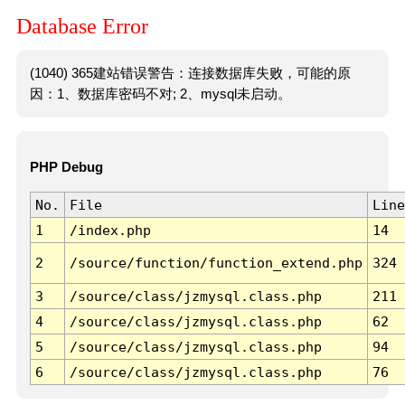
Database Error
(1040) 365建站错误警告：连接数据库失败，可能的原
因：1、数据库密码不对; 2、mysql未启动。
PHP Debug
No.
File
Line
1
/index.php
14
2
/source/function/function_extend.php
324
3
/source/class/jzmysql.class.php
211
4
/source/class/jzmysql.class.php
62
5
/source/class/jzmysql.class.php
94
6
/source/class/jzmysql.class.php
76