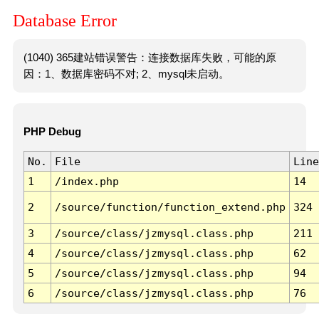
Database Error
(1040) 365建站错误警告：连接数据库失败，可能的原
因：1、数据库密码不对; 2、mysql未启动。
PHP Debug
No.
File
Line
1
/index.php
14
2
/source/function/function_extend.php
324
3
/source/class/jzmysql.class.php
211
4
/source/class/jzmysql.class.php
62
5
/source/class/jzmysql.class.php
94
6
/source/class/jzmysql.class.php
76