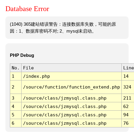
Database Error
(1040) 365建站错误警告：连接数据库失败，可能的原
因：1、数据库密码不对; 2、mysql未启动。
PHP Debug
No.
File
Line
1
/index.php
14
2
/source/function/function_extend.php
324
3
/source/class/jzmysql.class.php
211
4
/source/class/jzmysql.class.php
62
5
/source/class/jzmysql.class.php
94
6
/source/class/jzmysql.class.php
76