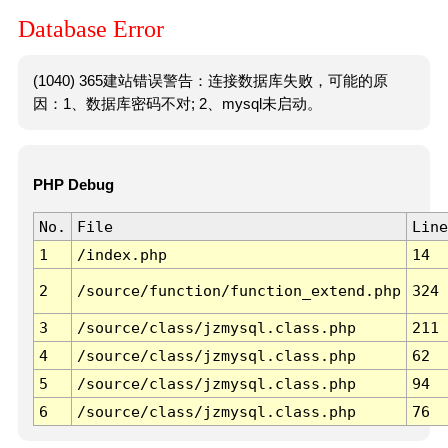
Database Error
(1040) 365建站错误警告：连接数据库失败，可能的原
因：1、数据库密码不对; 2、mysql未启动。
PHP Debug
No.
File
Line
1
/index.php
14
2
/source/function/function_extend.php
324
3
/source/class/jzmysql.class.php
211
4
/source/class/jzmysql.class.php
62
5
/source/class/jzmysql.class.php
94
6
/source/class/jzmysql.class.php
76