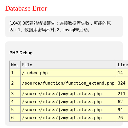
Database Error
(1040) 365建站错误警告：连接数据库失败，可能的原
因：1、数据库密码不对; 2、mysql未启动。
PHP Debug
No.
File
Line
1
/index.php
14
2
/source/function/function_extend.php
324
3
/source/class/jzmysql.class.php
211
4
/source/class/jzmysql.class.php
62
5
/source/class/jzmysql.class.php
94
6
/source/class/jzmysql.class.php
76