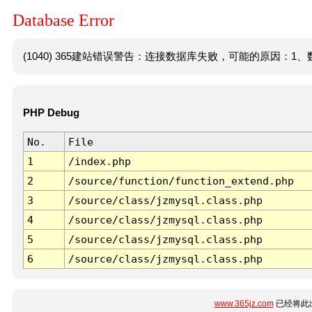
Database Error
(1040) 365建站错误警告：连接数据库失败，可能的原因：1、数
PHP Debug
No.
File
1
/index.php
2
/source/function/function_extend.php
3
/source/class/jzmysql.class.php
4
/source/class/jzmysql.class.php
5
/source/class/jzmysql.class.php
6
/source/class/jzmysql.class.php
www.365jz.com
已经将此