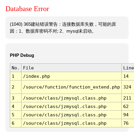
Database Error
(1040) 365建站错误警告：连接数据库失败，可能的原
因：1、数据库密码不对; 2、mysql未启动。
PHP Debug
No.
File
Line
1
/index.php
14
2
/source/function/function_extend.php
324
3
/source/class/jzmysql.class.php
211
4
/source/class/jzmysql.class.php
62
5
/source/class/jzmysql.class.php
94
6
/source/class/jzmysql.class.php
76