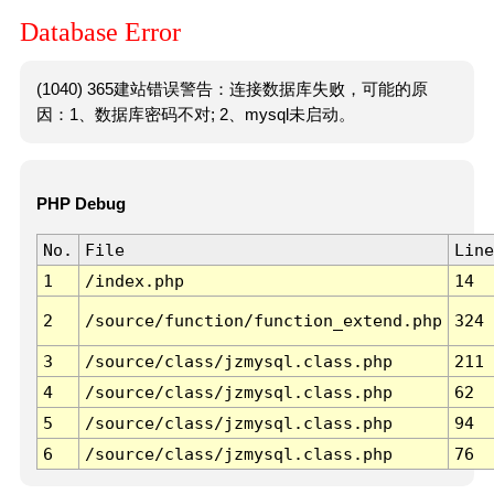
Database Error
(1040) 365建站错误警告：连接数据库失败，可能的原
因：1、数据库密码不对; 2、mysql未启动。
PHP Debug
No.
File
Line
1
/index.php
14
2
/source/function/function_extend.php
324
3
/source/class/jzmysql.class.php
211
4
/source/class/jzmysql.class.php
62
5
/source/class/jzmysql.class.php
94
6
/source/class/jzmysql.class.php
76