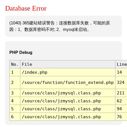
Database Error
(1040) 365建站错误警告：连接数据库失败，可能的原
因：1、数据库密码不对; 2、mysql未启动。
PHP Debug
No.
File
Line
1
/index.php
14
2
/source/function/function_extend.php
324
3
/source/class/jzmysql.class.php
211
4
/source/class/jzmysql.class.php
62
5
/source/class/jzmysql.class.php
94
6
/source/class/jzmysql.class.php
76