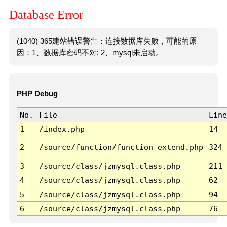
Database Error
(1040) 365建站错误警告：连接数据库失败，可能的原
因：1、数据库密码不对; 2、mysql未启动。
PHP Debug
No.
File
Line
1
/index.php
14
2
/source/function/function_extend.php
324
3
/source/class/jzmysql.class.php
211
4
/source/class/jzmysql.class.php
62
5
/source/class/jzmysql.class.php
94
6
/source/class/jzmysql.class.php
76