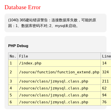
Database Error
(1040) 365建站错误警告：连接数据库失败，可能的原
因：1、数据库密码不对; 2、mysql未启动。
PHP Debug
No.
File
Line
1
/index.php
14
2
/source/function/function_extend.php
324
3
/source/class/jzmysql.class.php
211
4
/source/class/jzmysql.class.php
62
5
/source/class/jzmysql.class.php
94
6
/source/class/jzmysql.class.php
76