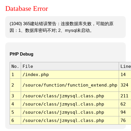
Database Error
(1040) 365建站错误警告：连接数据库失败，可能的原
因：1、数据库密码不对; 2、mysql未启动。
PHP Debug
No.
File
Line
1
/index.php
14
2
/source/function/function_extend.php
324
3
/source/class/jzmysql.class.php
211
4
/source/class/jzmysql.class.php
62
5
/source/class/jzmysql.class.php
94
6
/source/class/jzmysql.class.php
76