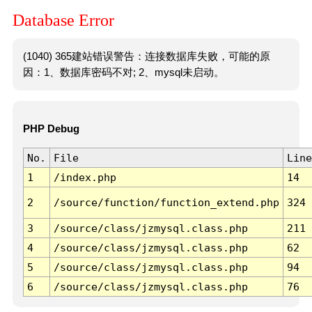
Database Error
(1040) 365建站错误警告：连接数据库失败，可能的原
因：1、数据库密码不对; 2、mysql未启动。
PHP Debug
No.
File
Line
1
/index.php
14
2
/source/function/function_extend.php
324
3
/source/class/jzmysql.class.php
211
4
/source/class/jzmysql.class.php
62
5
/source/class/jzmysql.class.php
94
6
/source/class/jzmysql.class.php
76