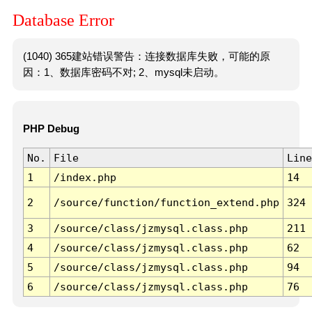
Database Error
(1040) 365建站错误警告：连接数据库失败，可能的原
因：1、数据库密码不对; 2、mysql未启动。
PHP Debug
No.
File
Line
1
/index.php
14
2
/source/function/function_extend.php
324
3
/source/class/jzmysql.class.php
211
4
/source/class/jzmysql.class.php
62
5
/source/class/jzmysql.class.php
94
6
/source/class/jzmysql.class.php
76