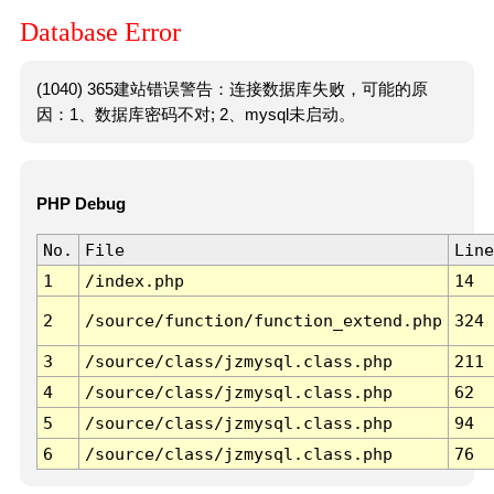
Database Error
(1040) 365建站错误警告：连接数据库失败，可能的原
因：1、数据库密码不对; 2、mysql未启动。
PHP Debug
No.
File
Line
1
/index.php
14
2
/source/function/function_extend.php
324
3
/source/class/jzmysql.class.php
211
4
/source/class/jzmysql.class.php
62
5
/source/class/jzmysql.class.php
94
6
/source/class/jzmysql.class.php
76