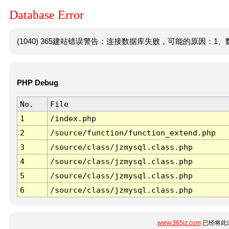
Database Error
(1040) 365建站错误警告：连接数据库失败，可能的原因：1、数
PHP Debug
No.
File
1
/index.php
2
/source/function/function_extend.php
3
/source/class/jzmysql.class.php
4
/source/class/jzmysql.class.php
5
/source/class/jzmysql.class.php
6
/source/class/jzmysql.class.php
www.365jz.com
已经将此