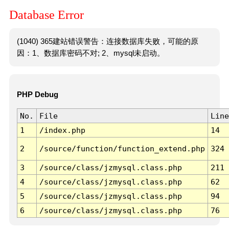
Database Error
(1040) 365建站错误警告：连接数据库失败，可能的原
因：1、数据库密码不对; 2、mysql未启动。
PHP Debug
No.
File
Line
1
/index.php
14
2
/source/function/function_extend.php
324
3
/source/class/jzmysql.class.php
211
4
/source/class/jzmysql.class.php
62
5
/source/class/jzmysql.class.php
94
6
/source/class/jzmysql.class.php
76