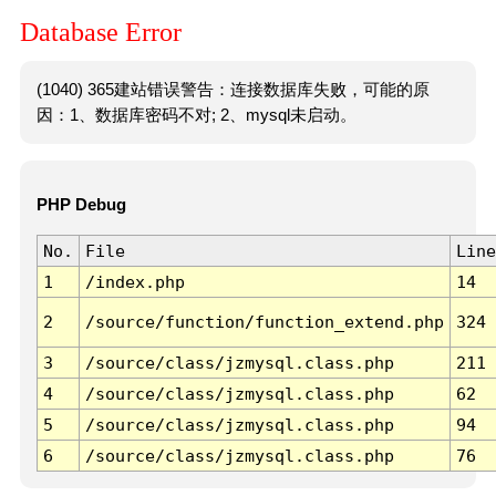
Database Error
(1040) 365建站错误警告：连接数据库失败，可能的原
因：1、数据库密码不对; 2、mysql未启动。
PHP Debug
No.
File
Line
1
/index.php
14
2
/source/function/function_extend.php
324
3
/source/class/jzmysql.class.php
211
4
/source/class/jzmysql.class.php
62
5
/source/class/jzmysql.class.php
94
6
/source/class/jzmysql.class.php
76