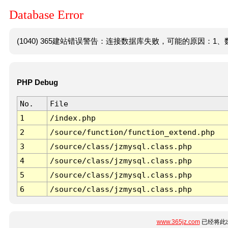
Database Error
(1040) 365建站错误警告：连接数据库失败，可能的原因：1、数
PHP Debug
No.
File
1
/index.php
2
/source/function/function_extend.php
3
/source/class/jzmysql.class.php
4
/source/class/jzmysql.class.php
5
/source/class/jzmysql.class.php
6
/source/class/jzmysql.class.php
www.365jz.com
已经将此