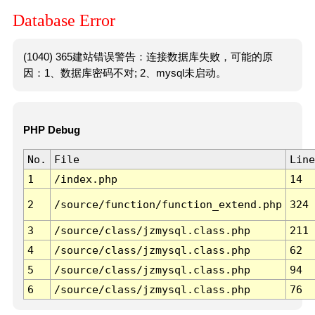
Database Error
(1040) 365建站错误警告：连接数据库失败，可能的原
因：1、数据库密码不对; 2、mysql未启动。
PHP Debug
No.
File
Line
1
/index.php
14
2
/source/function/function_extend.php
324
3
/source/class/jzmysql.class.php
211
4
/source/class/jzmysql.class.php
62
5
/source/class/jzmysql.class.php
94
6
/source/class/jzmysql.class.php
76