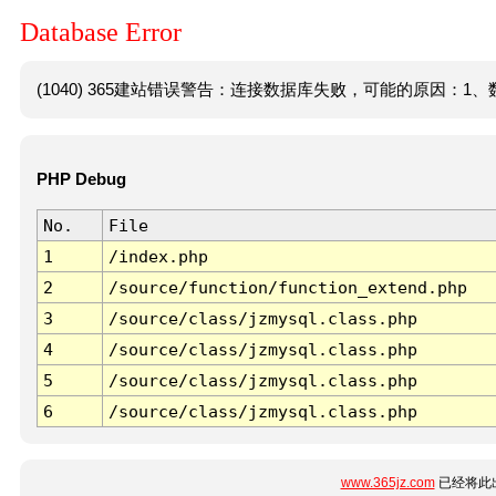
Database Error
(1040) 365建站错误警告：连接数据库失败，可能的原因：1、数
PHP Debug
No.
File
1
/index.php
2
/source/function/function_extend.php
3
/source/class/jzmysql.class.php
4
/source/class/jzmysql.class.php
5
/source/class/jzmysql.class.php
6
/source/class/jzmysql.class.php
www.365jz.com
已经将此