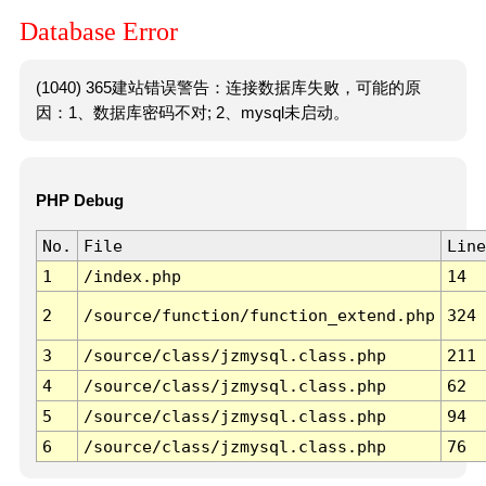
Database Error
(1040) 365建站错误警告：连接数据库失败，可能的原
因：1、数据库密码不对; 2、mysql未启动。
PHP Debug
No.
File
Line
1
/index.php
14
2
/source/function/function_extend.php
324
3
/source/class/jzmysql.class.php
211
4
/source/class/jzmysql.class.php
62
5
/source/class/jzmysql.class.php
94
6
/source/class/jzmysql.class.php
76