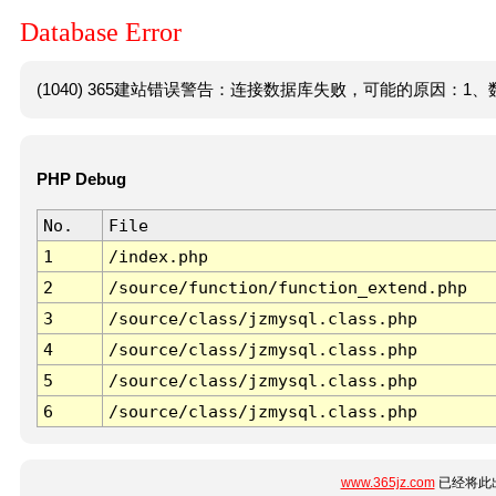
Database Error
(1040) 365建站错误警告：连接数据库失败，可能的原因：1、数
PHP Debug
No.
File
1
/index.php
2
/source/function/function_extend.php
3
/source/class/jzmysql.class.php
4
/source/class/jzmysql.class.php
5
/source/class/jzmysql.class.php
6
/source/class/jzmysql.class.php
www.365jz.com
已经将此