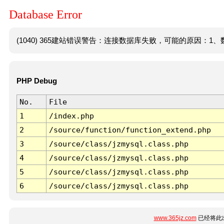
Database Error
(1040) 365建站错误警告：连接数据库失败，可能的原因：1、数
PHP Debug
No.
File
1
/index.php
2
/source/function/function_extend.php
3
/source/class/jzmysql.class.php
4
/source/class/jzmysql.class.php
5
/source/class/jzmysql.class.php
6
/source/class/jzmysql.class.php
www.365jz.com
已经将此