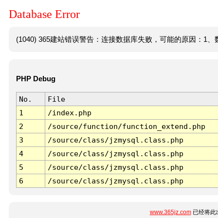
Database Error
(1040) 365建站错误警告：连接数据库失败，可能的原因：1、数
PHP Debug
No.
File
1
/index.php
2
/source/function/function_extend.php
3
/source/class/jzmysql.class.php
4
/source/class/jzmysql.class.php
5
/source/class/jzmysql.class.php
6
/source/class/jzmysql.class.php
www.365jz.com
已经将此