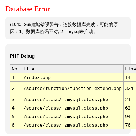
Database Error
(1040) 365建站错误警告：连接数据库失败，可能的原
因：1、数据库密码不对; 2、mysql未启动。
PHP Debug
No.
File
Line
1
/index.php
14
2
/source/function/function_extend.php
324
3
/source/class/jzmysql.class.php
211
4
/source/class/jzmysql.class.php
62
5
/source/class/jzmysql.class.php
94
6
/source/class/jzmysql.class.php
76