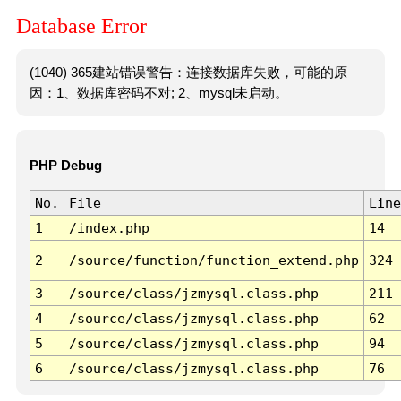
Database Error
(1040) 365建站错误警告：连接数据库失败，可能的原
因：1、数据库密码不对; 2、mysql未启动。
PHP Debug
No.
File
Line
1
/index.php
14
2
/source/function/function_extend.php
324
3
/source/class/jzmysql.class.php
211
4
/source/class/jzmysql.class.php
62
5
/source/class/jzmysql.class.php
94
6
/source/class/jzmysql.class.php
76