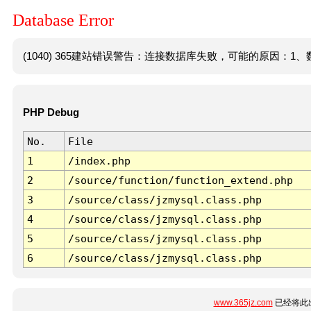
Database Error
(1040) 365建站错误警告：连接数据库失败，可能的原因：1、数
PHP Debug
No.
File
1
/index.php
2
/source/function/function_extend.php
3
/source/class/jzmysql.class.php
4
/source/class/jzmysql.class.php
5
/source/class/jzmysql.class.php
6
/source/class/jzmysql.class.php
www.365jz.com
已经将此