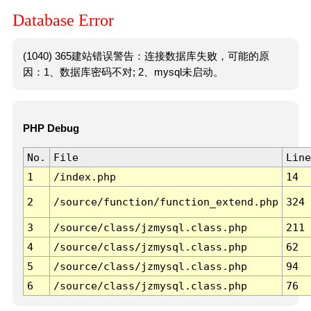
Database Error
(1040) 365建站错误警告：连接数据库失败，可能的原
因：1、数据库密码不对; 2、mysql未启动。
PHP Debug
No.
File
Line
1
/index.php
14
2
/source/function/function_extend.php
324
3
/source/class/jzmysql.class.php
211
4
/source/class/jzmysql.class.php
62
5
/source/class/jzmysql.class.php
94
6
/source/class/jzmysql.class.php
76