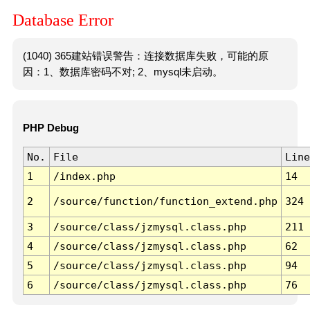
Database Error
(1040) 365建站错误警告：连接数据库失败，可能的原
因：1、数据库密码不对; 2、mysql未启动。
PHP Debug
No.
File
Line
1
/index.php
14
2
/source/function/function_extend.php
324
3
/source/class/jzmysql.class.php
211
4
/source/class/jzmysql.class.php
62
5
/source/class/jzmysql.class.php
94
6
/source/class/jzmysql.class.php
76