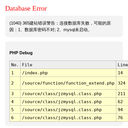
Database Error
(1040) 365建站错误警告：连接数据库失败，可能的原
因：1、数据库密码不对; 2、mysql未启动。
PHP Debug
No.
File
Line
1
/index.php
14
2
/source/function/function_extend.php
324
3
/source/class/jzmysql.class.php
211
4
/source/class/jzmysql.class.php
62
5
/source/class/jzmysql.class.php
94
6
/source/class/jzmysql.class.php
76